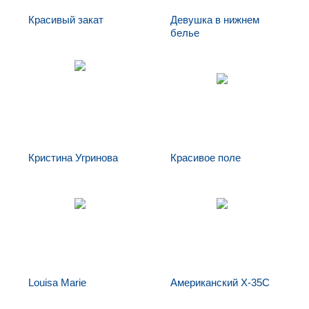
Красивый закат
Девушка в нижнем
белье
Красивый закат
Девушка в
нижнем белье
Кристина Угринова
Красивое поле
Кристина
Красивое поле
Угринова
Louisa Marie
Американский X-35C