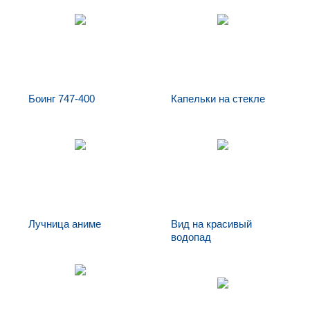
Американский X-
Louisa Marie
35C
Боинг 747-400
Капельки на стекле
Капельки на
Боинг 747-400
стекле
Лучница аниме
Вид на красивый
водопад
Лучница аниме
Вид на красивый
водопад