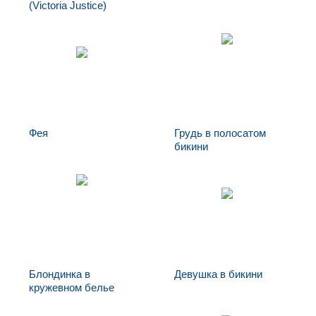
(Victoria Justice)
Виктория
Taylor Swift
Джастис (Victoria
Justice)
Фея
Грудь в полосатом
бикини
Фея
Грудь в
полосатом
бикини
Блондинка в
Девушка в бикини
кружевном белье
Девушка в бикини