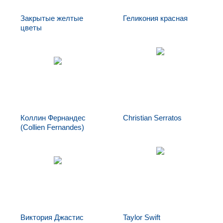
Закрытые желтые
Геликония красная
цветы
Геликония
Закрытые желтые
красная
цветы
Коллин Фернандес
Christian Serratos
(Collien Fernandes)
Коллин
Christian Serratos
Фернандес
(Collien
Fernandes)
Виктория Джастис
Taylor Swift