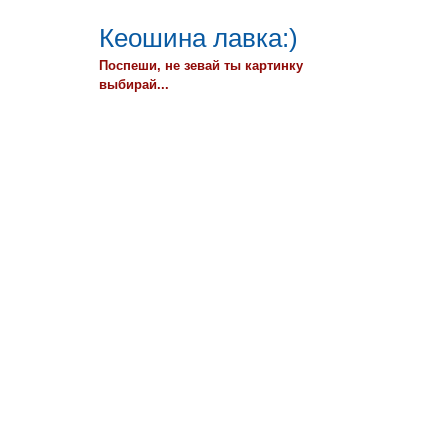
Кеошина лавка:)
Поспеши, не зевай ты картинку
выбирай...