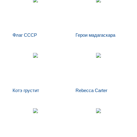
Флаг СССР
Герои мадагаскара
Герои
Флаг СССР
мадагаскара
Котэ грустит
Rebecca Carter
Котэ грустит
Rebecca Carter