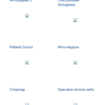
Фотография 1
Сексуальная
блондинка
Фотография 1
Сексуальная
блондинка
Сексуальная блондинка
Rafaela Grossl
Фото-модель
Rafaela Grossl
Фото-модель
Спорткар
Красивое ночное небо
Красивое ночное
Спорткар
небо