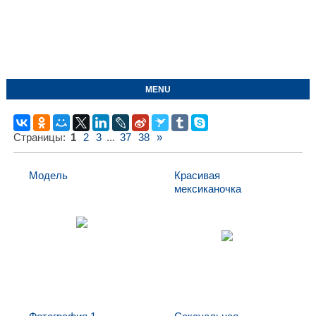
MENU
Страницы
:
1
2
3
...
37
38
»
Модель
Красивая
мексиканочка
Модель
Красивая
мексиканочка