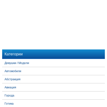
Категории
Девушки / Модели
Автомобили
Абстракция
Авиация
Города
Готика