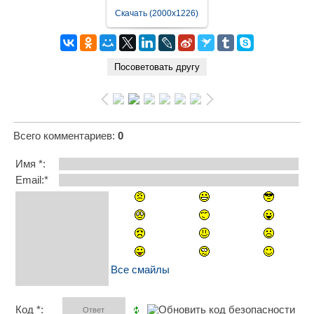
Скачать (2000x1226)
Всего комментариев
:
0
Имя *:
Email:*
Все смайлы
Код *: