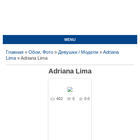
MENU
Главная
»
Обои, Фото
»
Девушки / Модели
»
Adriana
Lima
» Adriana Lima
Adriana Lima
402
0
0.0
В реальном
размере
1728x1080
/
120.9Kb