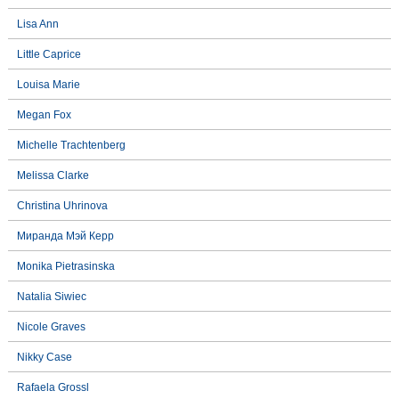
Lisa Ann
Little Caprice
Louisa Marie
Megan Fox
Michelle Trachtenberg
Melissa Clarke
Christina Uhrinova
Миранда Мэй Керр
Monika Pietrasinska
Natalia Siwiec
Nicole Graves
Nikky Case
Rafaela Grossl