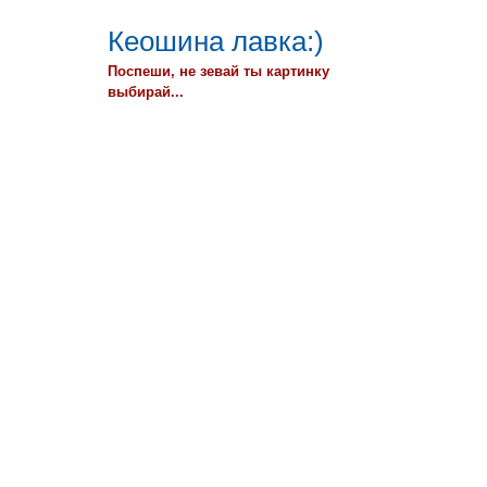
Кеошина лавка:)
Поспеши, не зевай ты картинку
выбирай...