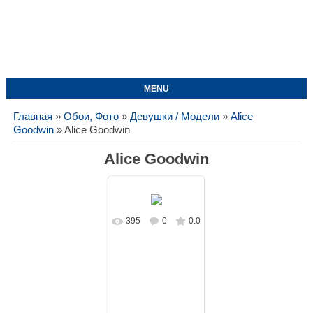
MENU
Главная
»
Обои, Фото
»
Девушки / Модели
»
Alice
Goodwin
» Alice Goodwin
Alice Goodwin
395
0
0.0
В реальном
размере
1920x1080
/
205.7Kb