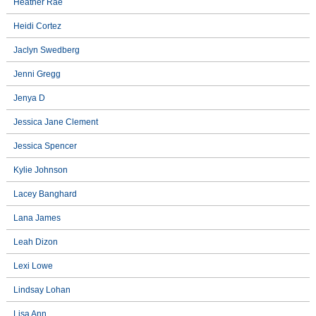
Heather Rae
Heidi Cortez
Jaclyn Swedberg
Jenni Gregg
Jenya D
Jessica Jane Clement
Jessica Spencer
Kylie Johnson
Lacey Banghard
Lana James
Leah Dizon
Lexi Lowe
Lindsay Lohan
Lisa Ann