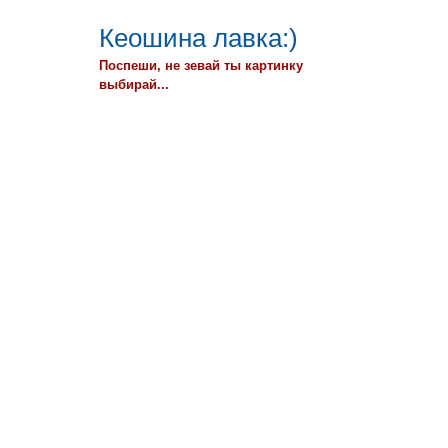
Кеошина лавка:)
Поспеши, не зевай ты картинку
выбирай...