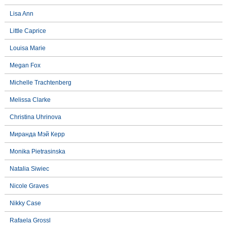
Lisa Ann
Little Caprice
Louisa Marie
Megan Fox
Michelle Trachtenberg
Melissa Clarke
Christina Uhrinova
Миранда Мэй Керр
Monika Pietrasinska
Natalia Siwiec
Nicole Graves
Nikky Case
Rafaela Grossl