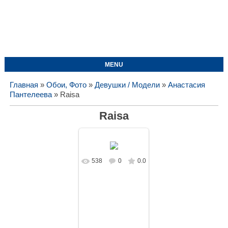
MENU
Главная
»
Обои, Фото
»
Девушки / Модели
»
Анастасия
Пантелеева
» Raisa
Raisa
538
0
0.0
В реальном
размере
1680x1048
/
152.1Kb