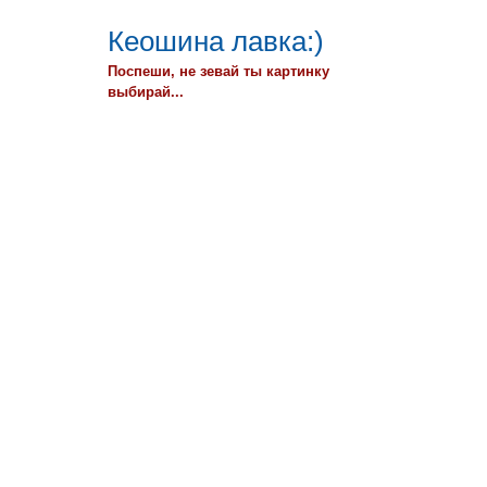
Кеошина лавка:)
Поспеши, не зевай ты картинку
выбирай...