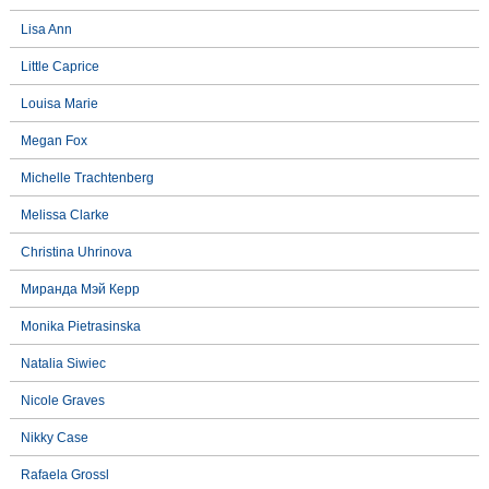
Lisa Ann
Little Caprice
Louisa Marie
Megan Fox
Michelle Trachtenberg
Melissa Clarke
Christina Uhrinova
Миранда Мэй Керр
Monika Pietrasinska
Natalia Siwiec
Nicole Graves
Nikky Case
Rafaela Grossl