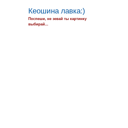
Кеошина лавка:)
Поспеши, не зевай ты картинку
выбирай...