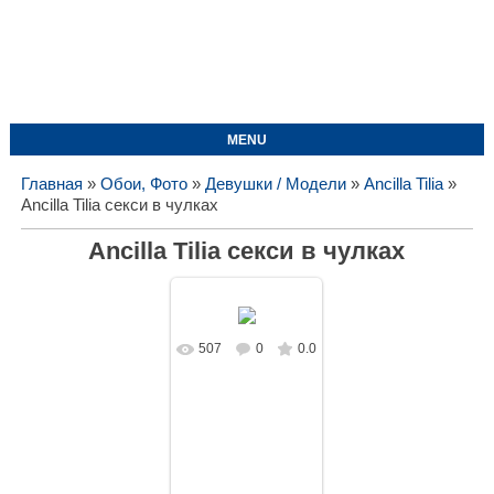
MENU
Главная
»
Обои, Фото
»
Девушки / Модели
»
Ancilla Tilia
»
Ancilla Tilia секси в чулках
Ancilla Tilia секси в чулках
507
0
0.0
В реальном
размере
1620x1080
/
202.7Kb