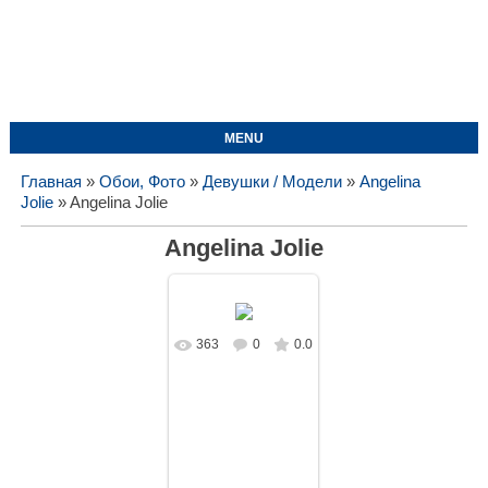
MENU
Главная
»
Обои, Фото
»
Девушки / Модели
»
Angelina
Jolie
» Angelina Jolie
Angelina Jolie
363
0
0.0
В реальном
размере
1350x1080
/
107.0Kb