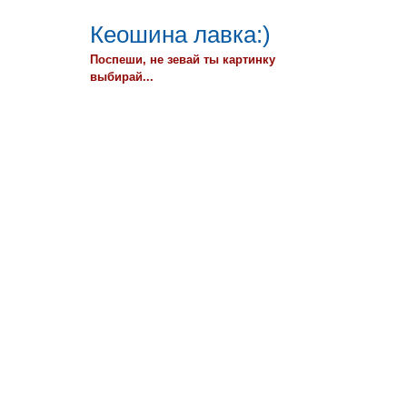
Кеошина лавка:)
Поспеши, не зевай ты картинку
выбирай...