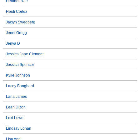
Heather Rae
Heidi Cortez
Jaclyn Swedberg
Jenni Gregg
Jenya D
Jessica Jane Clement
Jessica Spencer
Kylie Johnson
Lacey Banghard
Lana James
Leah Dizon
Lexi Lowe
Lindsay Lohan
Lisa Ann