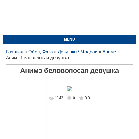
MENU
Главная
»
Обои, Фото
»
Девушки / Модели
»
Аниме
»
Анимэ беловолосая девушка
Анимэ беловолосая девушка
1143
0
0.0
В реальном
размере
1680x1050
/
156.9Kb