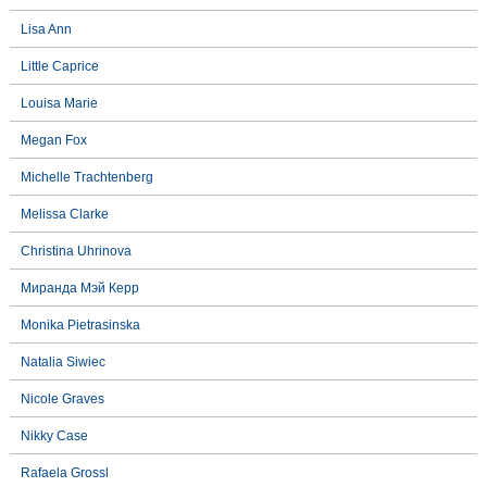
Lisa Ann
Little Caprice
Louisa Marie
Megan Fox
Michelle Trachtenberg
Melissa Clarke
Christina Uhrinova
Миранда Мэй Керр
Monika Pietrasinska
Natalia Siwiec
Nicole Graves
Nikky Case
Rafaela Grossl