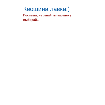
Кеошина лавка:)
Поспеши, не зевай ты картинку
выбирай...