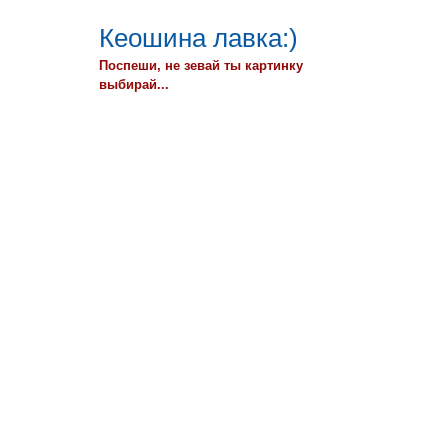
Кеошина лавка:)
Поспеши, не зевай ты картинку
выбирай...