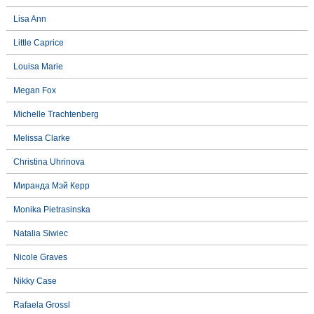
Lisa Ann
Little Caprice
Louisa Marie
Megan Fox
Michelle Trachtenberg
Melissa Clarke
Christina Uhrinova
Миранда Мэй Керр
Monika Pietrasinska
Natalia Siwiec
Nicole Graves
Nikky Case
Rafaela Grossl