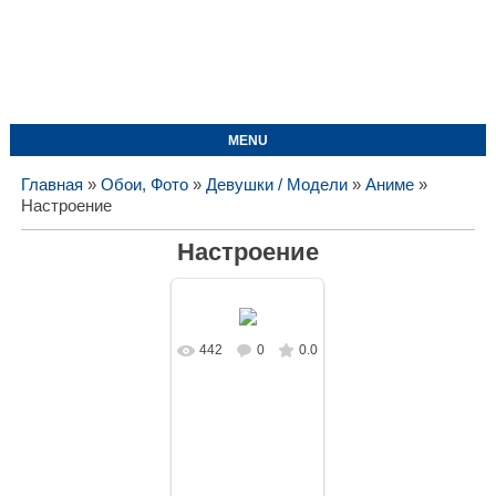
MENU
Главная
»
Обои, Фото
»
Девушки / Модели
»
Аниме
»
Настроение
Настроение
442
0
0.0
В реальном
размере
1920x1080
/
530.5Kb