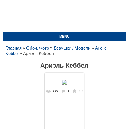
MENU
Главная
»
Обои, Фото
»
Девушки / Модели
»
Arielle
Kebbel
» Ариэль Кеббел
Ариэль Кеббел
336
0
0.0
В реальном
размере
1600x1073
/
213.0Kb