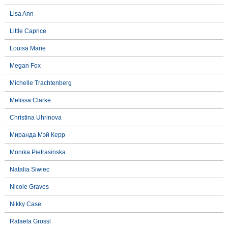
Lisa Ann
Little Caprice
Louisa Marie
Megan Fox
Michelle Trachtenberg
Melissa Clarke
Christina Uhrinova
Миранда Мэй Керр
Monika Pietrasinska
Natalia Siwiec
Nicole Graves
Nikky Case
Rafaela Grossl