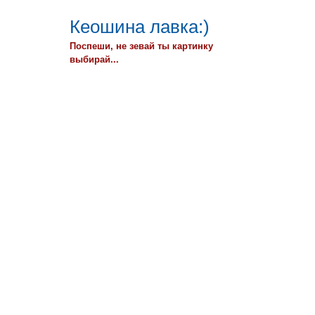
Кеошина лавка:)
Поспеши, не зевай ты картинку
выбирай...