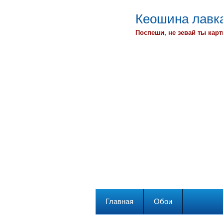
Кеошина лавка
Поспеши, не зевай ты карт
Главная
Обои