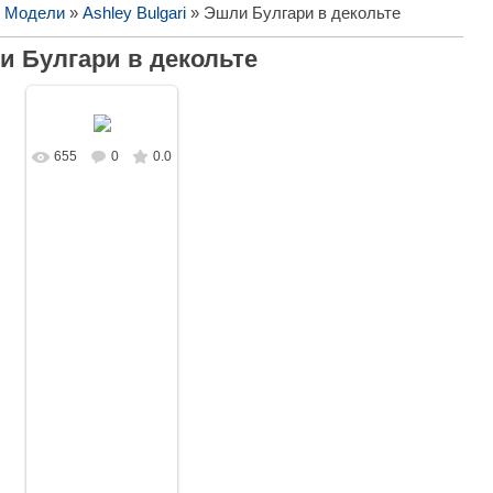
/ Модели
»
Ashley Bulgari
» Эшли Булгари в декольте
и Булгари в декольте
655
0
0.0
В реальном
размере
1728x1080
/
305.6Kb