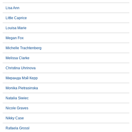
Lisa Ann
Little Caprice
Louisa Marie
Megan Fox
Michelle Trachtenberg
Melissa Clarke
Christina Uhrinova
Миранда Мэй Керр
Monika Pietrasinska
Natalia Siwiec
Nicole Graves
Nikky Case
Rafaela Grossl