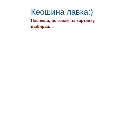
Кеошина лавка:)
Поспеши, не зевай ты картинку
выбирай...