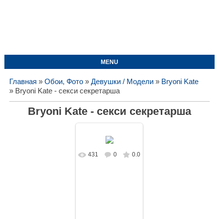
MENU
Главная
»
Обои, Фото
»
Девушки / Модели
»
Bryoni Kate
» Bryoni Kate - секси секретарша
Bryoni Kate - секси секретарша
431
0
0.0
В реальном
размере
1675x1080
/
147.4Kb