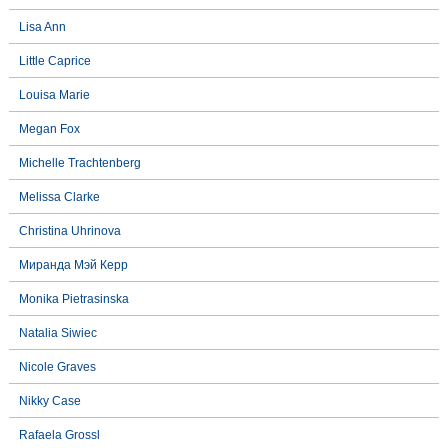
Lisa Ann
Little Caprice
Louisa Marie
Megan Fox
Michelle Trachtenberg
Melissa Clarke
Christina Uhrinova
Миранда Мэй Керр
Monika Pietrasinska
Natalia Siwiec
Nicole Graves
Nikky Case
Rafaela Grossl