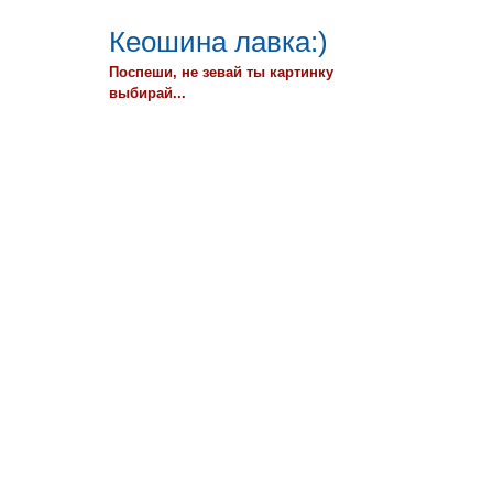
Кеошина лавка:)
Поспеши, не зевай ты картинку
выбирай...