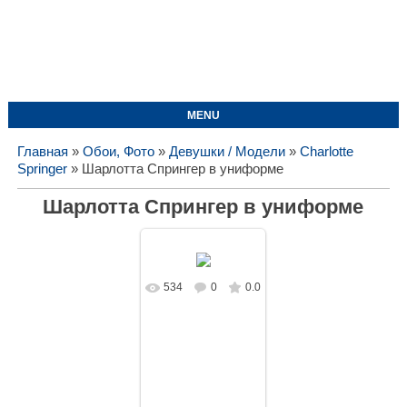
MENU
Главная
»
Обои, Фото
»
Девушки / Модели
»
Charlotte
Springer
» Шарлотта Спрингер в униформе
Шарлотта Спрингер в униформе
534
0
0.0
В реальном
размере
1687x1080
/
166.7Kb