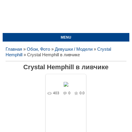
MENU
Главная
»
Обои, Фото
»
Девушки / Модели
»
Crystal
Hemphill
» Сrystal Hemphill в ливчике
Сrystal Hemphill в ливчике
403
0
0.0
В реальном
размере
1728x1080
/
236.1Kb