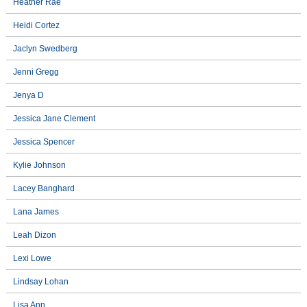
Heather Rae
Heidi Cortez
Jaclyn Swedberg
Jenni Gregg
Jenya D
Jessica Jane Clement
Jessica Spencer
Kylie Johnson
Lacey Banghard
Lana James
Leah Dizon
Lexi Lowe
Lindsay Lohan
Lisa Ann