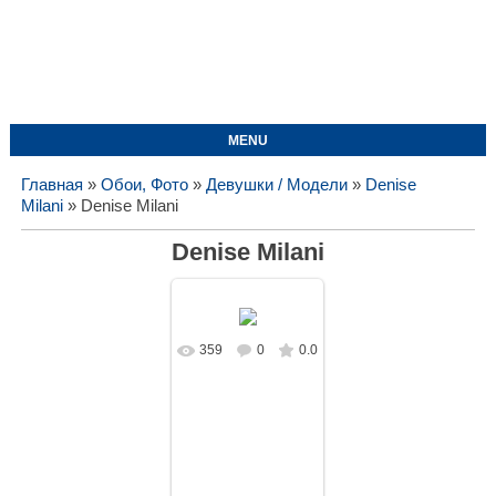
MENU
Главная
»
Обои, Фото
»
Девушки / Модели
»
Denise
Milani
» Denise Milani
Denise Milani
359
0
0.0
В реальном
размере
1728x1080
/
182.2Kb