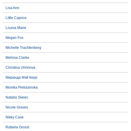
Lisa Ann
Little Caprice
Louisa Marie
Megan Fox
Michelle Trachtenberg
Melissa Clarke
Christina Uhrinova
Миранда Мэй Керр
Monika Pietrasinska
Natalia Siwiec
Nicole Graves
Nikky Case
Rafaela Grossl