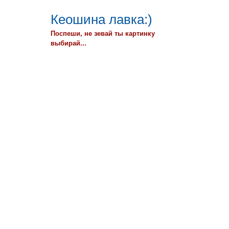
Кеошина лавка:)
Поспеши, не зевай ты картинку
выбирай...