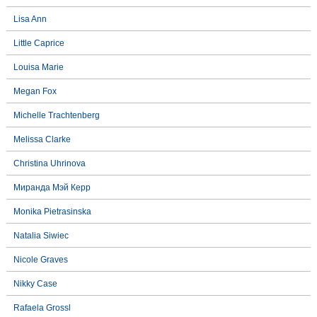
Lisa Ann
Little Caprice
Louisa Marie
Megan Fox
Michelle Trachtenberg
Melissa Clarke
Christina Uhrinova
Миранда Мэй Керр
Monika Pietrasinska
Natalia Siwiec
Nicole Graves
Nikky Case
Rafaela Grossl