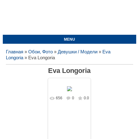
MENU
Главная
»
Обои, Фото
»
Девушки / Модели
»
Eva
Longoria
» Eva Longoria
Eva Longoria
656
0
0.0
В реальном
размере
1680x1050
/
87.5Kb