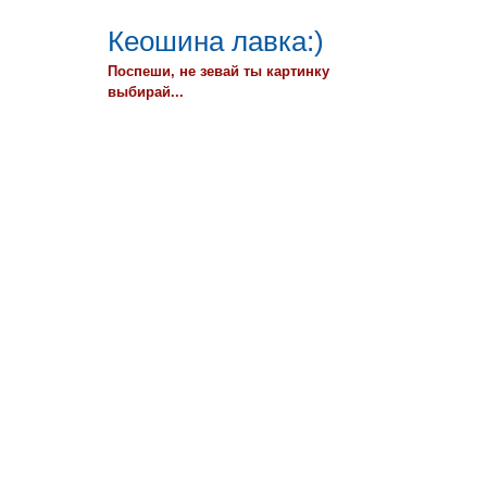
Кеошина лавка:)
Поспеши, не зевай ты картинку
выбирай...