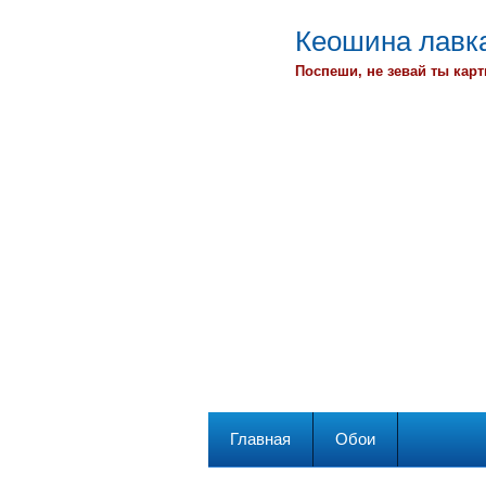
Кеошина лавка
Поспеши, не зевай ты карт
Главная
Обои