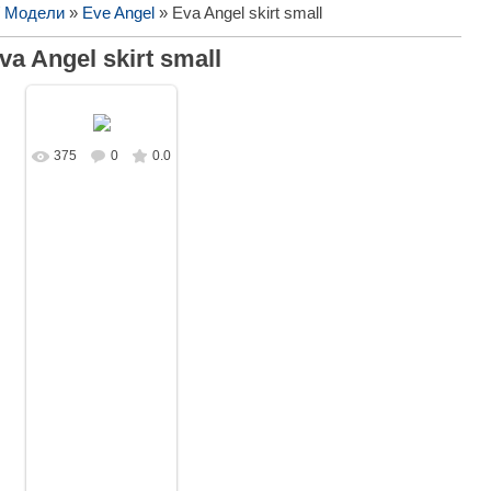
/ Модели
»
Eve Angel
» Eva Angel skirt small
va Angel skirt small
375
0
0.0
В реальном
размере
1620x1080
/
258.4Kb