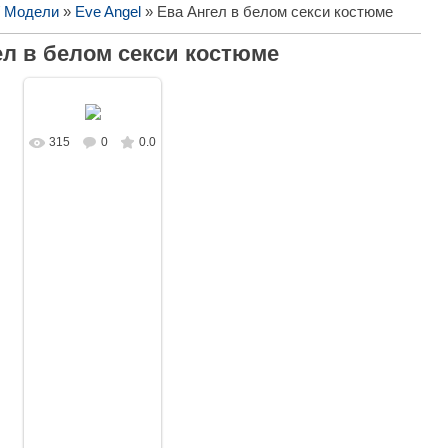
/ Модели
»
Eve Angel
» Ева Ангел в белом секси костюме
ел в белом секси костюме
315
0
0.0
В реальном
размере
1024x768
/
510.1Kb