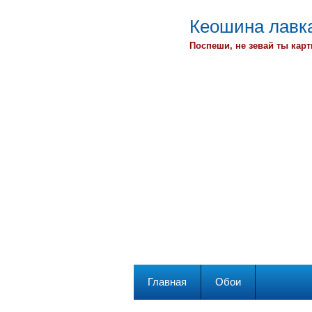
Кеошина лавка
Поспеши, не зевай ты карт
Главная
Обои