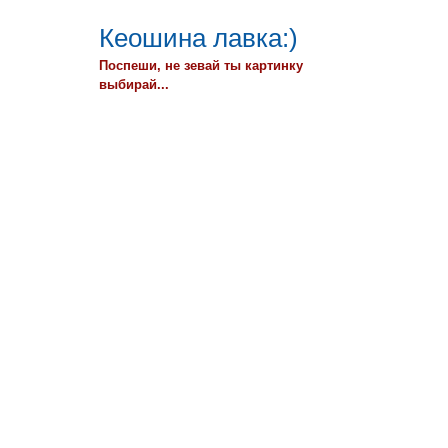
Кеошина лавка:)
Поспеши, не зевай ты картинку
выбирай...