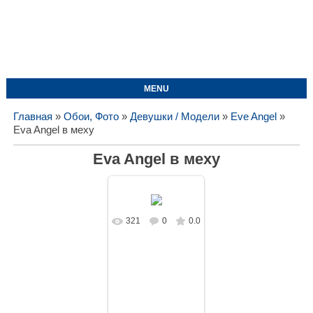
MENU
Главная
»
Обои, Фото
»
Девушки / Модели
»
Eve Angel
»
Eva Angel в меху
Eva Angel в меху
321
0
0.0
В реальном
размере
1440x1080
/
387.1Kb