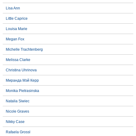
Lisa Ann
Little Caprice
Louisa Marie
Megan Fox
Michelle Trachtenberg
Melissa Clarke
Christina Uhrinova
Миранда Мэй Керр
Monika Pietrasinska
Natalia Siwiec
Nicole Graves
Nikky Case
Rafaela Grossl