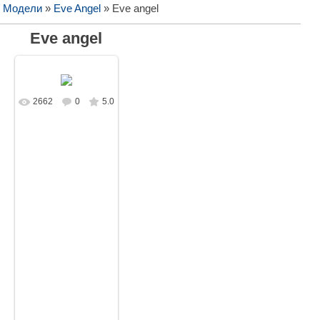
/ Модели
»
Eve Angel
» Eve angel
Eve angel
2662
0
5.0
В реальном
размере
1920x1200
/
232.1Kb