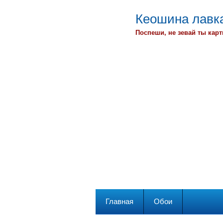
Кеошина лавка
Поспеши, не зевай ты карт
Главная
Обои