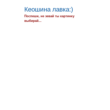
Кеошина лавка:)
Поспеши, не зевай ты картинку
выбирай...