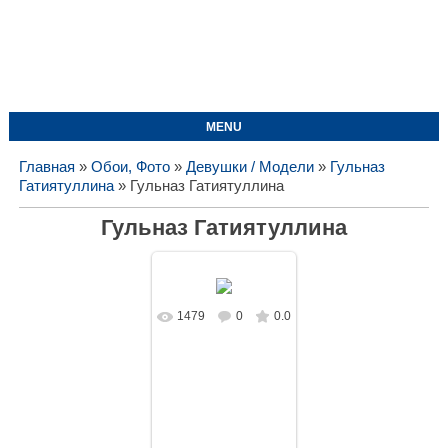
MENU
Главная
»
Обои, Фото
»
Девушки / Модели
»
Гульназ
Гатиятуллина
» Гульназ Гатиятуллина
Гульназ Гатиятуллина
1479
0
0.0
В реальном
размере
1680x945
/
169.6Kb