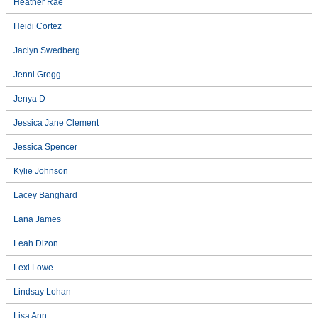
Heather Rae
Heidi Cortez
Jaclyn Swedberg
Jenni Gregg
Jenya D
Jessica Jane Clement
Jessica Spencer
Kylie Johnson
Lacey Banghard
Lana James
Leah Dizon
Lexi Lowe
Lindsay Lohan
Lisa Ann