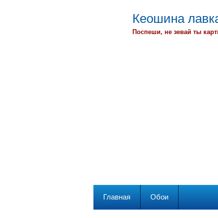
Кеошина лавка
Поспеши, не зевай ты карт
Главная
Обои