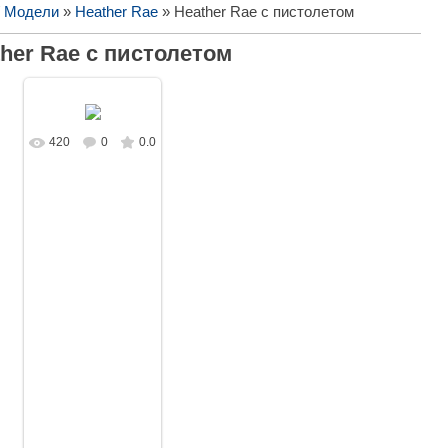
/ Модели
»
Heather Rae
» Heather Rae с пистолетом
her Rae с пистолетом
420
0
0.0
В реальном
размере
1440x1080
/
161.7Kb