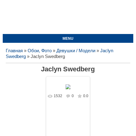
MENU
Главная
»
Обои, Фото
»
Девушки / Модели
»
Jaclyn
Swedberg
» Jaclyn Swedberg
Jaclyn Swedberg
1532
0
0.0
В реальном
размере
1920x1280
/
793.7Kb