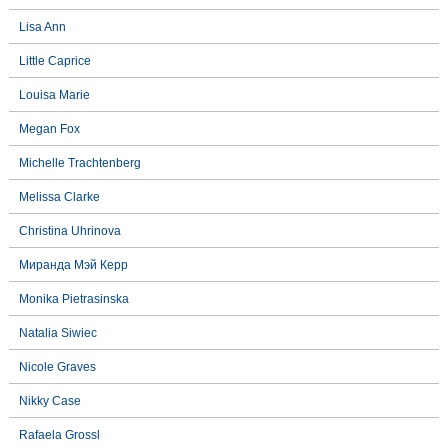
Lisa Ann
Little Caprice
Louisa Marie
Megan Fox
Michelle Trachtenberg
Melissa Clarke
Christina Uhrinova
Миранда Мэй Керр
Monika Pietrasinska
Natalia Siwiec
Nicole Graves
Nikky Case
Rafaela Grossl