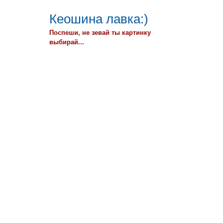
Кеошина лавка:)
Поспеши, не зевай ты картинку
выбирай...