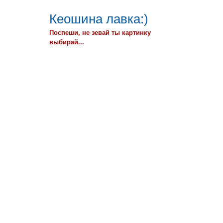
Кеошина лавка:)
Поспеши, не зевай ты картинку
выбирай...