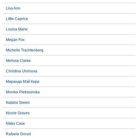
Lisa Ann
Little Caprice
Louisa Marie
Megan Fox
Michelle Trachtenberg
Melissa Clarke
Christina Uhrinova
Миранда Мэй Керр
Monika Pietrasinska
Natalia Siwiec
Nicole Graves
Nikky Case
Rafaela Grossl