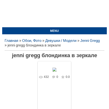
MENU
Главная
»
Обои, Фото
»
Девушки / Модели
»
Jenni Gregg
» jenni gregg блондинка в зеркале
jenni gregg блондинка в зеркале
432
0
0.0
В реальном
размере
1728x1080
/
242.9Kb