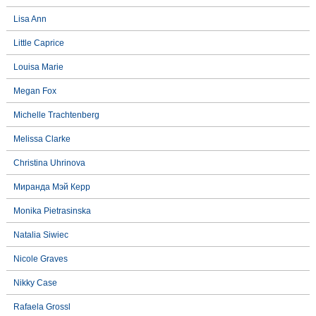
Lisa Ann
Little Caprice
Louisa Marie
Megan Fox
Michelle Trachtenberg
Melissa Clarke
Christina Uhrinova
Миранда Мэй Керр
Monika Pietrasinska
Natalia Siwiec
Nicole Graves
Nikky Case
Rafaela Grossl