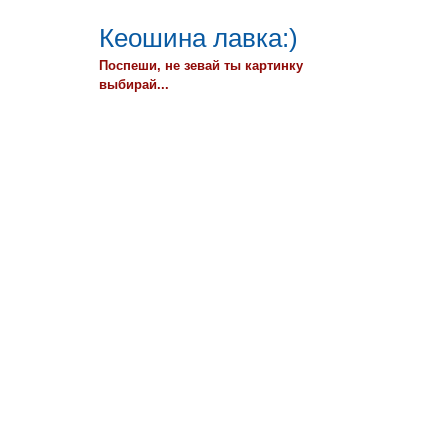
Кеошина лавка:)
Поспеши, не зевай ты картинку
выбирай...