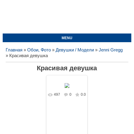
MENU
Главная
»
Обои, Фото
»
Девушки / Модели
»
Jenni Gregg
» Красивая девушка
Красивая девушка
497
0
0.0
В реальном
размере
1695x1080
/
209.6Kb