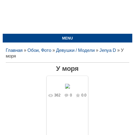
MENU
Главная
»
Обои, Фото
»
Девушки / Модели
»
Jenya D
» У
моря
У моря
362
0
0.0
В реальном
размере
1440x1080
/
124.9Kb