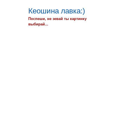
Кеошина лавка:)
Поспеши, не зевай ты картинку
выбирай...