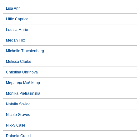
Lisa Ann
Little Caprice
Louisa Marie
Megan Fox
Michelle Trachtenberg
Melissa Clarke
Christina Uhrinova
Миранда Мэй Керр
Monika Pietrasinska
Natalia Siwiec
Nicole Graves
Nikky Case
Rafaela Grossl