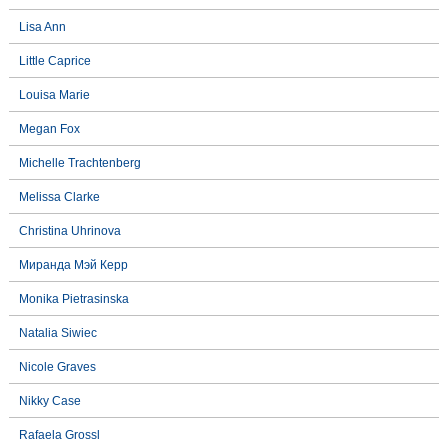
Lisa Ann
Little Caprice
Louisa Marie
Megan Fox
Michelle Trachtenberg
Melissa Clarke
Christina Uhrinova
Миранда Мэй Керр
Monika Pietrasinska
Natalia Siwiec
Nicole Graves
Nikky Case
Rafaela Grossl