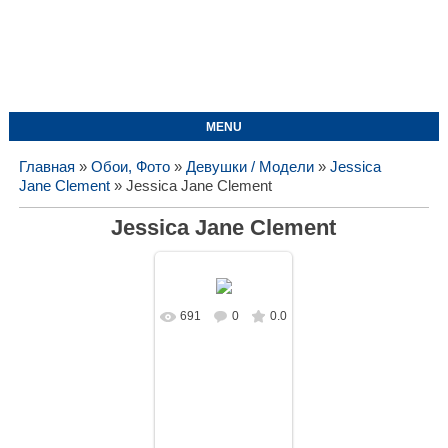
MENU
Главная
»
Обои, Фото
»
Девушки / Модели
»
Jessica
Jane Clement
» Jessica Jane Clement
Jessica Jane Clement
691
0
0.0
В реальном
размере
1600x900
/
831.9Kb