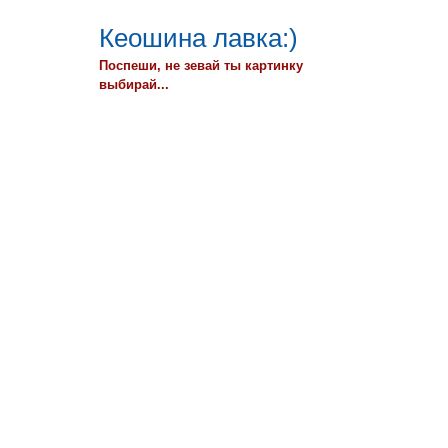
Кеошина лавка:)
Поспеши, не зевай ты картинку
выбирай...