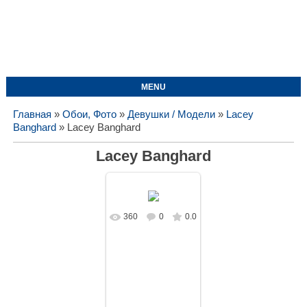
MENU
Главная
»
Обои, Фото
»
Девушки / Модели
»
Lacey
Banghard
» Lacey Banghard
Lacey Banghard
360
0
0.0
В реальном
размере
1920x1080
/
736.6Kb