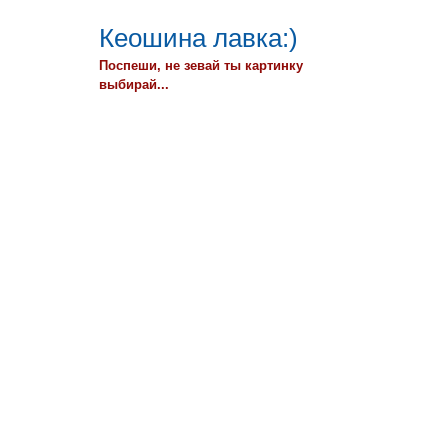
Кеошина лавка:)
Поспеши, не зевай ты картинку
выбирай...