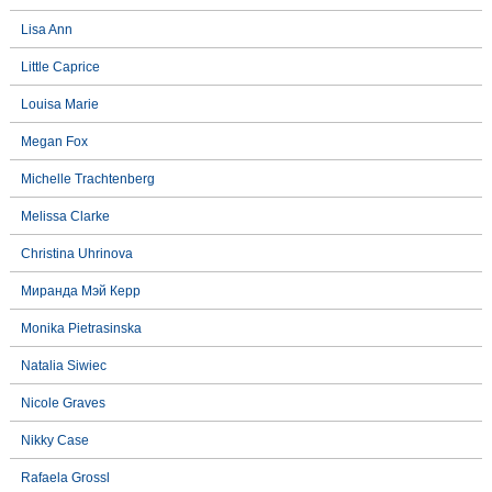
Lisa Ann
Little Caprice
Louisa Marie
Megan Fox
Michelle Trachtenberg
Melissa Clarke
Christina Uhrinova
Миранда Мэй Керр
Monika Pietrasinska
Natalia Siwiec
Nicole Graves
Nikky Case
Rafaela Grossl