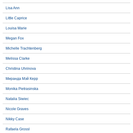
Lisa Ann
Little Caprice
Louisa Marie
Megan Fox
Michelle Trachtenberg
Melissa Clarke
Christina Uhrinova
Миранда Мэй Керр
Monika Pietrasinska
Natalia Siwiec
Nicole Graves
Nikky Case
Rafaela Grossl