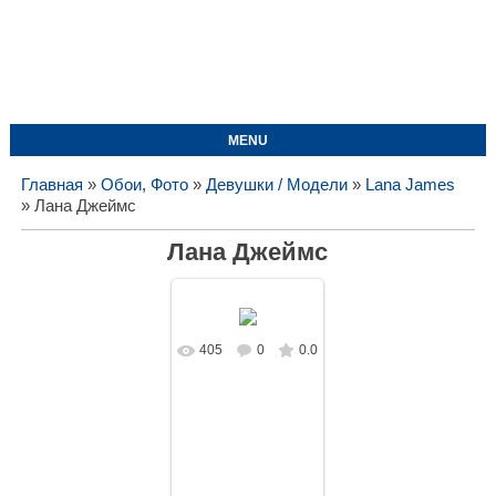
MENU
Главная
»
Обои, Фото
»
Девушки / Модели
»
Lana James
» Лана Джеймс
Лана Джеймс
405
0
0.0
В реальном
размере
1619x1080
/
175.8Kb