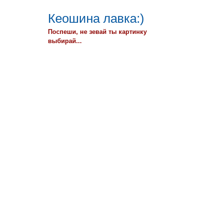
Кеошина лавка:)
Поспеши, не зевай ты картинку
выбирай...