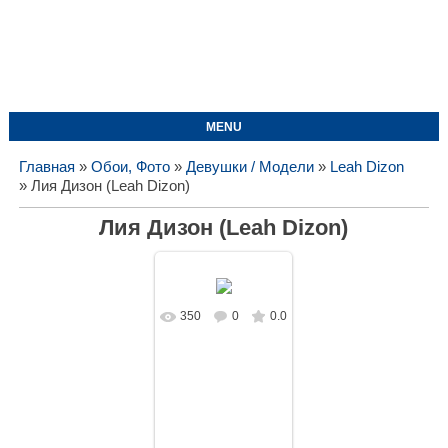
MENU
Главная
»
Обои, Фото
»
Девушки / Модели
»
Leah Dizon
» Лия Дизон (Leah Dizon)
Лия Дизон (Leah Dizon)
350
0
0.0
В реальном
размере
1920x1080
/
491.1Kb