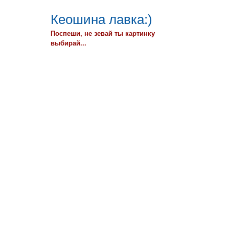
Кеошина лавка:)
Поспеши, не зевай ты картинку
выбирай...