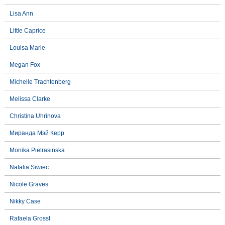
Lisa Ann
Little Caprice
Louisa Marie
Megan Fox
Michelle Trachtenberg
Melissa Clarke
Christina Uhrinova
Миранда Мэй Керр
Monika Pietrasinska
Natalia Siwiec
Nicole Graves
Nikky Case
Rafaela Grossl