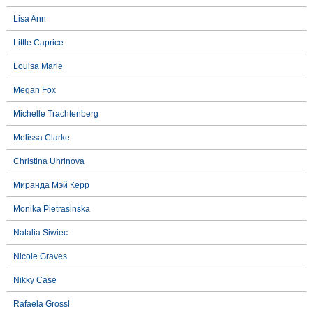
Lisa Ann
Little Caprice
Louisa Marie
Megan Fox
Michelle Trachtenberg
Melissa Clarke
Christina Uhrinova
Миранда Мэй Керр
Monika Pietrasinska
Natalia Siwiec
Nicole Graves
Nikky Case
Rafaela Grossl