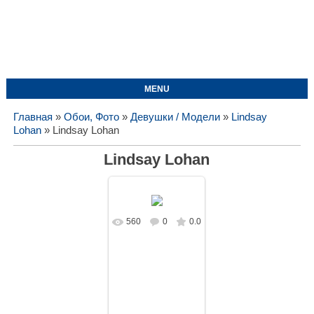
MENU
Главная
»
Обои, Фото
»
Девушки / Модели
»
Lindsay
Lohan
» Lindsay Lohan
Lindsay Lohan
560
0
0.0
В реальном
размере
1728x1080
/
89.4Kb