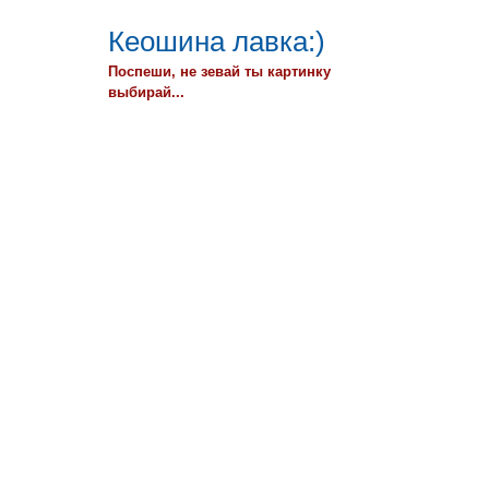
Кеошина лавка:)
Поспеши, не зевай ты картинку
выбирай...