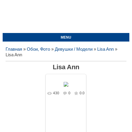
MENU
Главная
»
Обои, Фото
»
Девушки / Модели
»
Lisa Ann
»
Lisa Ann
Lisa Ann
430
0
0.0
В реальном
размере
1312x1050
/
130.0Kb