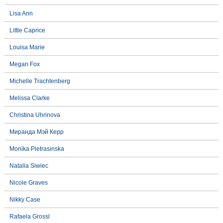
Lisa Ann
Little Caprice
Louisa Marie
Megan Fox
Michelle Trachtenberg
Melissa Clarke
Christina Uhrinova
Миранда Мэй Керр
Monika Pietrasinska
Natalia Siwiec
Nicole Graves
Nikky Case
Rafaela Grossl