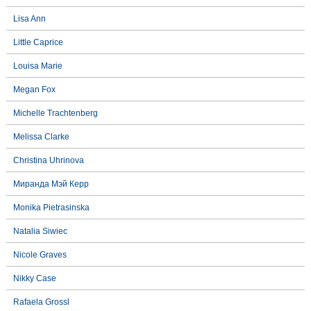
Lisa Ann
Little Caprice
Louisa Marie
Megan Fox
Michelle Trachtenberg
Melissa Clarke
Christina Uhrinova
Миранда Мэй Керр
Monika Pietrasinska
Natalia Siwiec
Nicole Graves
Nikky Case
Rafaela Grossl