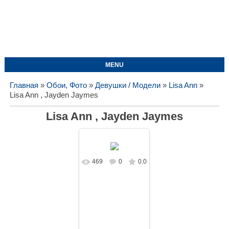
MENU
Главная
»
Обои, Фото
»
Девушки / Модели
»
Lisa Ann
»
Lisa Ann , Jayden Jaymes
Lisa Ann , Jayden Jaymes
469
0
0.0
В реальном
размере
1678x1050
/
126.0Kb