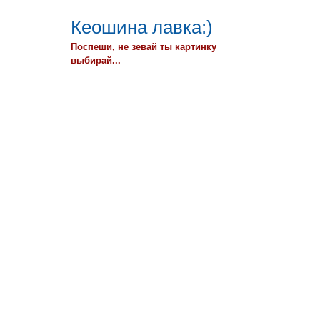
Кеошина лавка:)
Поспеши, не зевай ты картинку
выбирай...