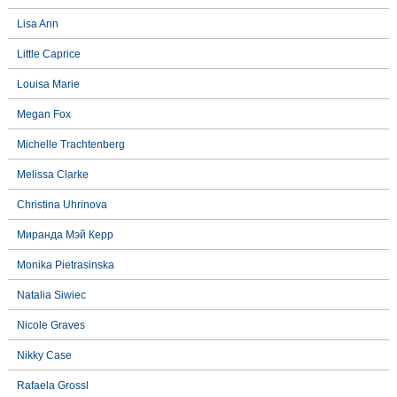
Lisa Ann
Little Caprice
Louisa Marie
Megan Fox
Michelle Trachtenberg
Melissa Clarke
Christina Uhrinova
Миранда Мэй Керр
Monika Pietrasinska
Natalia Siwiec
Nicole Graves
Nikky Case
Rafaela Grossl