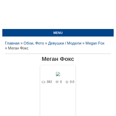
MENU
Главная
»
Обои, Фото
»
Девушки / Модели
»
Megan Fox
» Меган Фокс
Меган Фокс
382
0
0.0
В реальном
размере
1440x1080
/
83.4Kb