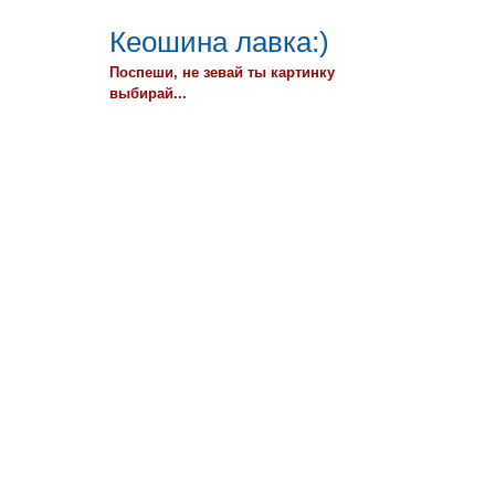
Кеошина лавка:)
Поспеши, не зевай ты картинку
выбирай...