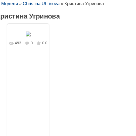
/ Модели
»
Christina Uhrinova
» Кристина Угринова
Кристина Угринова
493
0
0.0
В реальном
размере
1695x1080
/
217.4Kb