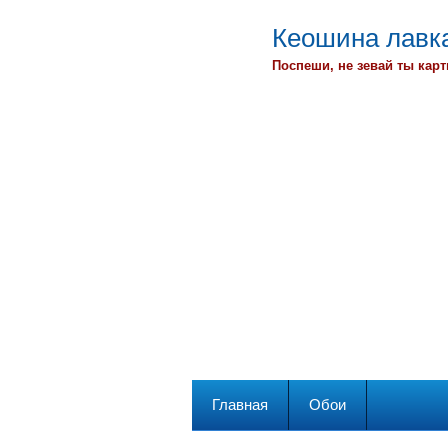
Кеошина лавка
Поспеши, не зевай ты карт
Главная
Обои