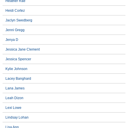
Heather Rae
Heidi Cortez
Jaclyn Swedberg
Jenni Gregg
Jenya D
Jessica Jane Clement
Jessica Spencer
Kylie Johnson
Lacey Banghard
Lana James
Leah Dizon
Lexi Lowe
Lindsay Lohan
Lisa Ann