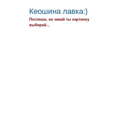
Кеошина лавка:)
Поспеши, не зевай ты картинку
выбирай...