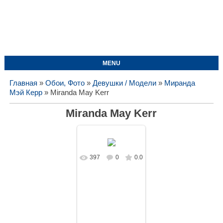
MENU
Главная
»
Обои, Фото
»
Девушки / Модели
»
Миранда
Мэй Керр
» Miranda May Kerr
Miranda May Kerr
397
0
0.0
В реальном
размере
1728x1080
/
112.9Kb