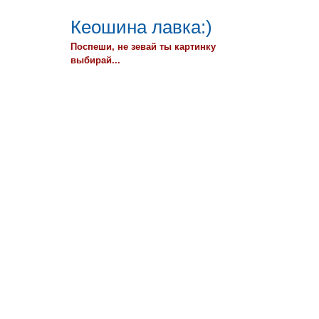
Кеошина лавка:)
Поспеши, не зевай ты картинку
выбирай...