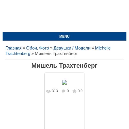
MENU
Главная
»
Обои, Фото
»
Девушки / Модели
»
Michelle
Trachtenberg
» Мишель Трахтенберг
Мишель Трахтенберг
313
0
0.0
В реальном
размере
1680x1050
/
233.8Kb