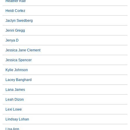
Heather Rae
Heidi Cortez
Jaclyn Swedberg
Jenni Gregg
Jenya D
Jessica Jane Clement
Jessica Spencer
Kylie Johnson
Lacey Banghard
Lana James
Leah Dizon
Lexi Lowe
Lindsay Lohan
Lisa Ann