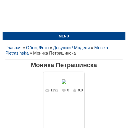
MENU
Главная
»
Обои, Фото
»
Девушки / Модели
»
Monika
Pietrasinska
» Моника Петрашинска
Моника Петрашинска
1192
0
0.0
В реальном
размере
1920x1080
/
212.1Kb