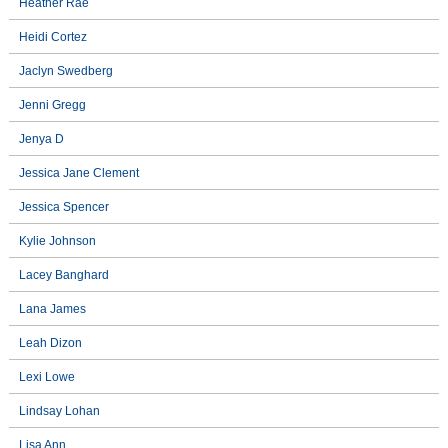
Heather Rae
Heidi Cortez
Jaclyn Swedberg
Jenni Gregg
Jenya D
Jessica Jane Clement
Jessica Spencer
Kylie Johnson
Lacey Banghard
Lana James
Leah Dizon
Lexi Lowe
Lindsay Lohan
Lisa Ann