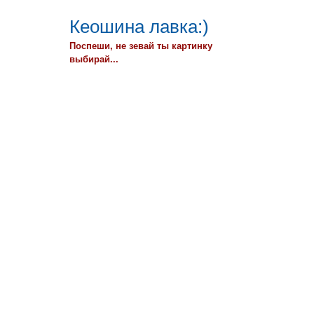
Кеошина лавка:)
Поспеши, не зевай ты картинку
выбирай...