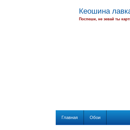
Кеошина лавка
Поспеши, не зевай ты карт
Главная
Обои