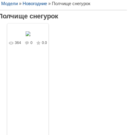
/ Модели
»
Новогодние
» Полчище снегурок
Полчище снегурок
364
0
0.0
В реальном
размере
1680x945
/
187.4Kb