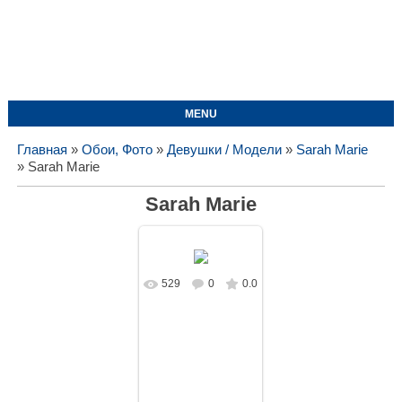
MENU
Главная
»
Обои, Фото
»
Девушки / Модели
»
Sarah Marie
» Sarah Marie
Sarah Marie
529
0
0.0
В реальном
размере
1574x1050
/
181.4Kb