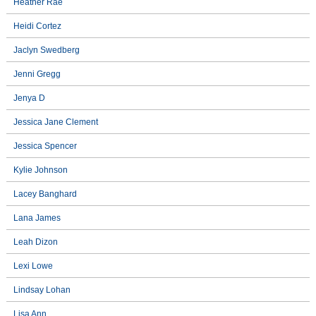
Heather Rae
Heidi Cortez
Jaclyn Swedberg
Jenni Gregg
Jenya D
Jessica Jane Clement
Jessica Spencer
Kylie Johnson
Lacey Banghard
Lana James
Leah Dizon
Lexi Lowe
Lindsay Lohan
Lisa Ann