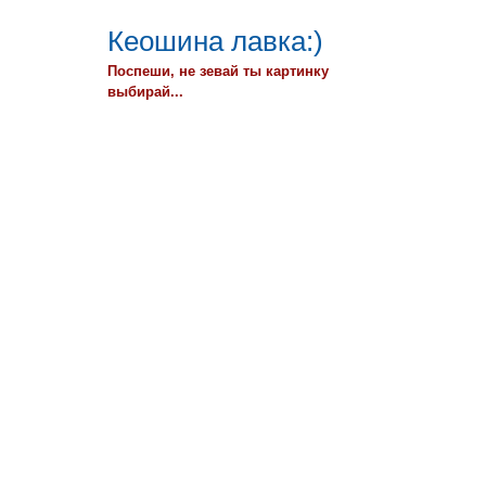
Кеошина лавка:)
Поспеши, не зевай ты картинку
выбирай...