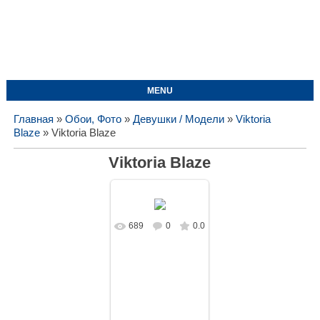
MENU
Главная
»
Обои, Фото
»
Девушки / Модели
»
Viktoria
Blaze
» Viktoria Blaze
Viktoria Blaze
689
0
0.0
В реальном
размере
1680x1050
/
104.7Kb