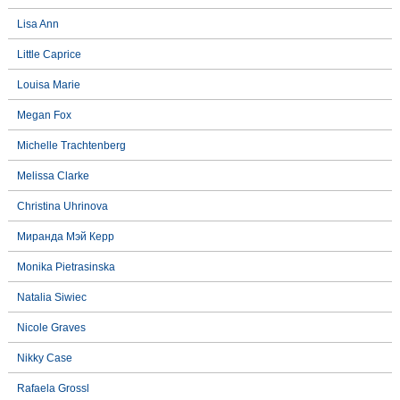
Lisa Ann
Little Caprice
Louisa Marie
Megan Fox
Michelle Trachtenberg
Melissa Clarke
Christina Uhrinova
Миранда Мэй Керр
Monika Pietrasinska
Natalia Siwiec
Nicole Graves
Nikky Case
Rafaela Grossl