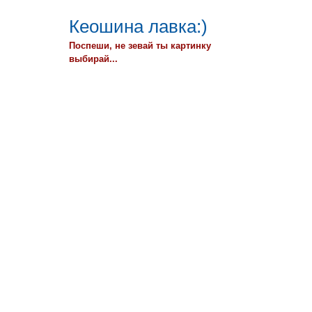
Кеошина лавка:)
Поспеши, не зевай ты картинку
выбирай...