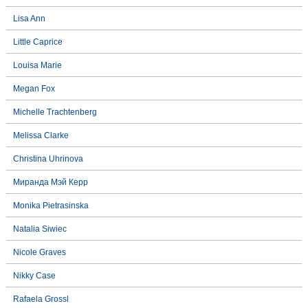
Lisa Ann
Little Caprice
Louisa Marie
Megan Fox
Michelle Trachtenberg
Melissa Clarke
Christina Uhrinova
Миранда Мэй Керр
Monika Pietrasinska
Natalia Siwiec
Nicole Graves
Nikky Case
Rafaela Grossl