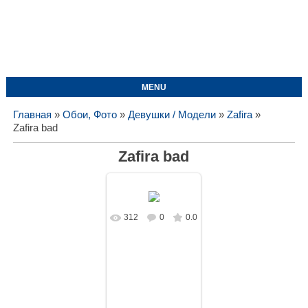
MENU
Главная
»
Обои, Фото
»
Девушки / Модели
»
Zafira
»
Zafira bad
Zafira bad
312
0
0.0
В реальном
размере
1920x1080
/
577.6Kb