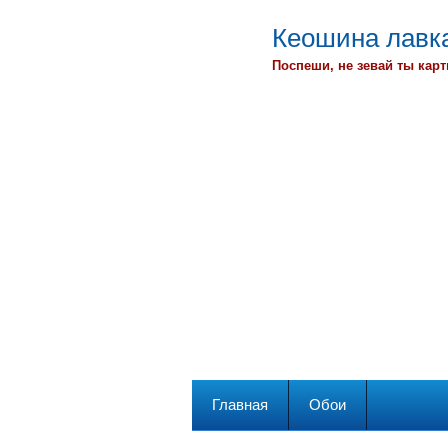
Кеошина лавка
Поспеши, не зевай ты карт
Главная
Обои