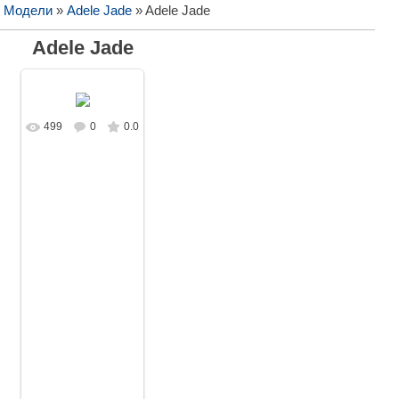
/ Модели
»
Adele Jade
» Adele Jade
Adele Jade
499
0
0.0
В реальном
размере
1280x853
/
275.4Kb