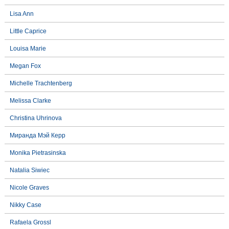
Lisa Ann
Little Caprice
Louisa Marie
Megan Fox
Michelle Trachtenberg
Melissa Clarke
Christina Uhrinova
Миранда Мэй Керр
Monika Pietrasinska
Natalia Siwiec
Nicole Graves
Nikky Case
Rafaela Grossl