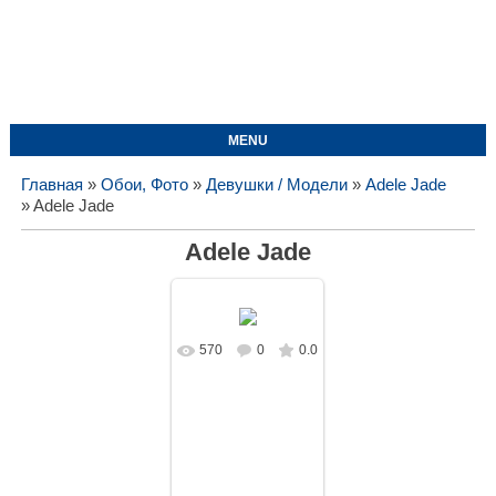
MENU
Главная
»
Обои, Фото
»
Девушки / Модели
»
Adele Jade
» Adele Jade
Adele Jade
570
0
0.0
В реальном
размере
1620x1080
/
165.1Kb