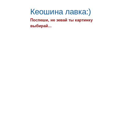
Кеошина лавка:)
Поспеши, не зевай ты картинку
выбирай...