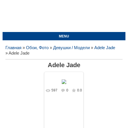
MENU
Главная
»
Обои, Фото
»
Девушки / Модели
»
Adele Jade
» Adele Jade
Adele Jade
597
0
0.0
В реальном
размере
1620x1080
/
153.6Kb