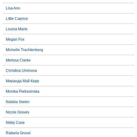
Lisa Ann
Little Caprice
Louisa Marie
Megan Fox
Michelle Trachtenberg
Melissa Clarke
Christina Uhrinova
Миранда Мэй Керр
Monika Pietrasinska
Natalia Siwiec
Nicole Graves
Nikky Case
Rafaela Grossl