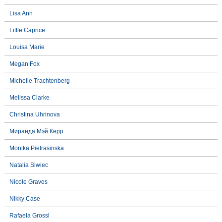
Lisa Ann
Little Caprice
Louisa Marie
Megan Fox
Michelle Trachtenberg
Melissa Clarke
Christina Uhrinova
Миранда Мэй Керр
Monika Pietrasinska
Natalia Siwiec
Nicole Graves
Nikky Case
Rafaela Grossl