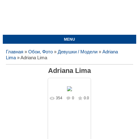
MENU
Главная
»
Обои, Фото
»
Девушки / Модели
»
Adriana
Lima
» Adriana Lima
Adriana Lima
354
0
0.0
В реальном
размере
1620x1080
/
144.1Kb