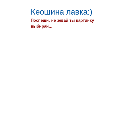
Кеошина лавка:)
Поспеши, не зевай ты картинку
выбирай...