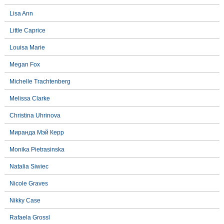
Lisa Ann
Little Caprice
Louisa Marie
Megan Fox
Michelle Trachtenberg
Melissa Clarke
Christina Uhrinova
Миранда Мэй Керр
Monika Pietrasinska
Natalia Siwiec
Nicole Graves
Nikky Case
Rafaela Grossl