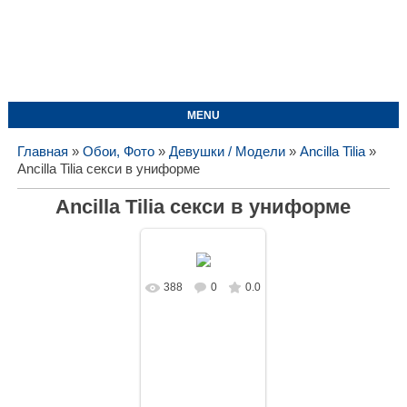
MENU
Главная
»
Обои, Фото
»
Девушки / Модели
»
Ancilla Tilia
»
Ancilla Tilia секси в униформе
Ancilla Tilia секси в униформе
388
0
0.0
В реальном
размере
1920x1080
/
472.2Kb