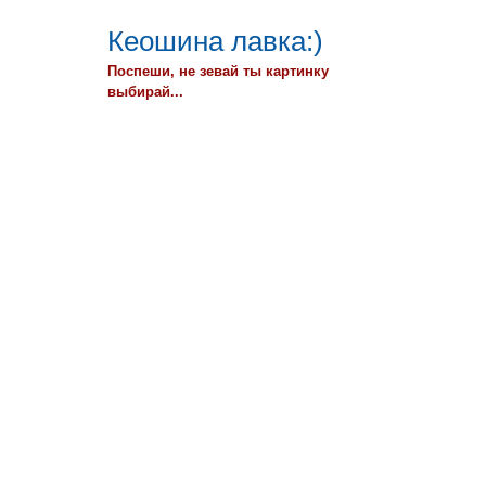
Кеошина лавка:)
Поспеши, не зевай ты картинку
выбирай...