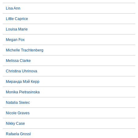
Lisa Ann
Little Caprice
Louisa Marie
Megan Fox
Michelle Trachtenberg
Melissa Clarke
Christina Uhrinova
Миранда Мэй Керр
Monika Pietrasinska
Natalia Siwiec
Nicole Graves
Nikky Case
Rafaela Grossl