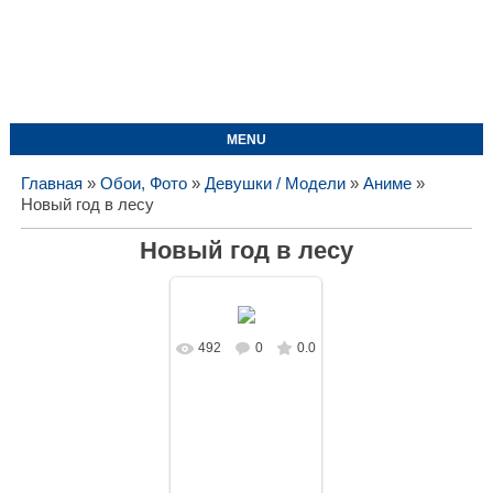
MENU
Главная
»
Обои, Фото
»
Девушки / Модели
»
Аниме
»
Новый год в лесу
Новый год в лесу
492
0
0.0
В реальном
размере
1920x1080
/
1011.9Kb