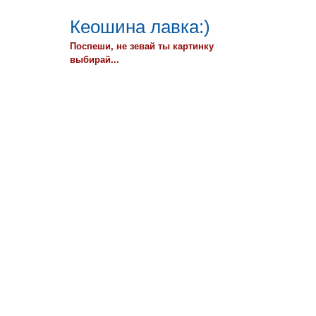
Кеошина лавка:)
Поспеши, не зевай ты картинку
выбирай...