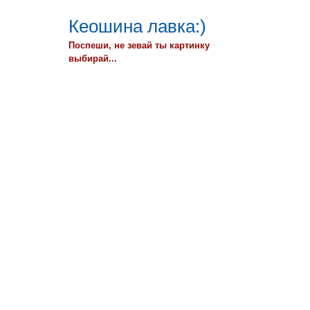
Кеошина лавка:)
Поспеши, не зевай ты картинку
выбирай...