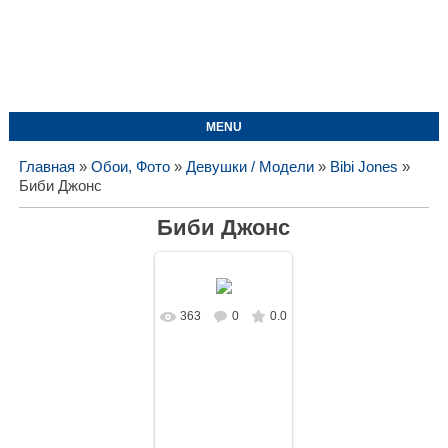
MENU
Главная
»
Обои, Фото
»
Девушки / Модели
»
Bibi Jones
»
Биби Джонс
Биби Джонс
363
0
0.0
В реальном
размере
1728x1080
/
97.3Kb