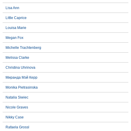
Lisa Ann
Little Caprice
Louisa Marie
Megan Fox
Michelle Trachtenberg
Melissa Clarke
Christina Uhrinova
Миранда Мэй Керр
Monika Pietrasinska
Natalia Siwiec
Nicole Graves
Nikky Case
Rafaela Grossl