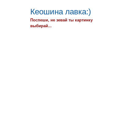
Кеошина лавка:)
Поспеши, не зевай ты картинку
выбирай...