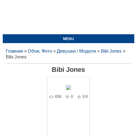
MENU
Главная
»
Обои, Фото
»
Девушки / Модели
»
Bibi Jones
»
Bibi Jones
Bibi Jones
650
0
0.0
В реальном
размере
1680x1050
/
152.3Kb