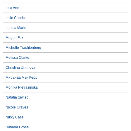
Lisa Ann
Little Caprice
Louisa Marie
Megan Fox
Michelle Trachtenberg
Melissa Clarke
Christina Uhrinova
Миранда Мэй Керр
Monika Pietrasinska
Natalia Siwiec
Nicole Graves
Nikky Case
Rafaela Grossl